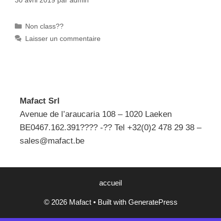
Catégories
Non class??
Laisser un commentaire
Mafact Srl
Avenue de l’araucaria 108 – 1020 Laeken
BE0467.162.391???? -?? Tel +32(0)2 478 29 38 –
sales@mafact.be
accueil
© 2026 Mafact
• Built with
GeneratePress