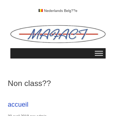
Aller
au
Nederlands Belg??e
contenu
Non class??
accueil
30 avril 2019
par
admin