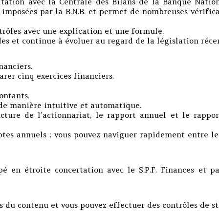
tation avec la Centrale des Bilans de la Banque Nation
 imposées par la B.N.B. et permet de nombreuses vérific
trôles avec une explication et une formule.
s et continue à évoluer au regard de la législation réce
nanciers.
rer cinq exercices financiers.
ontants.
de manière intuitive et automatique.
cture de l’actionnariat, le rapport annuel et le rappo
ptes annuels : vous pouvez naviguer rapidement entre le
é en étroite concertation avec le S.P.F. Finances et p
 du contenu et vous pouvez effectuer des contrôles de st