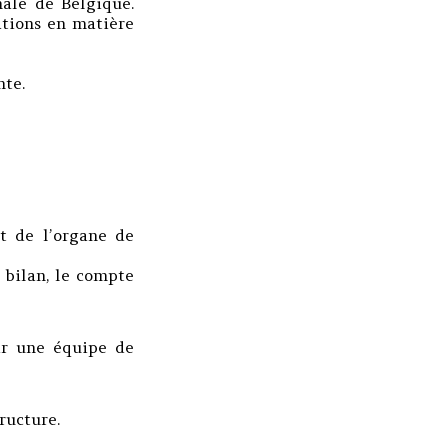
ale de Belgique.
ations en matière
nte.
rt de l’organe de
 bilan, le compte
ar une équipe de
ructure.