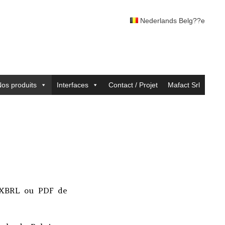
Nederlands Belg??e
os produits
Interfaces
Contact / Projet
Mafact Srl
t XBRL ou PDF de